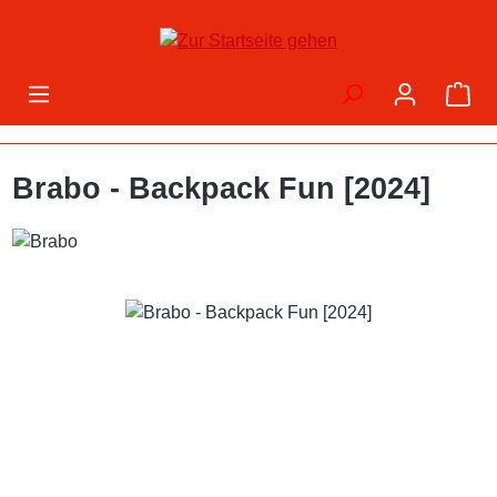
Zum Hauptinhalt springen
War
Brabo - Backpack Fun [2024]
Bildergalerie überspringen