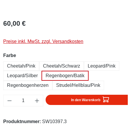
60,00 €
Preise inkl. MwSt. zzgl. Versandkosten
auswählen
Farbe
Cheetah/Pink
Cheetah/Schwarz
Leopard/Pink
Leopard/Silber
Regenbogen/Batik
Regenbogenherzen
Strudel/Hellblau/Pink
Produkt Anzahl: Gib den gewünschten Wert ei
In den Warenkorb
Produktnummer:
SW10397.3