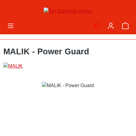
Zum Hauptinhalt springen
War
MALIK - Power Guard
Bildergalerie überspringen