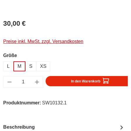
30,00 €
Preise inkl. MwSt. zzgl. Versandkosten
auswählen
Größe
L
M
S
XS
Produkt Anzahl: Gib den gewünschten Wert ei
In den Warenkorb
Produktnummer:
SW10132.1
Beschreibung