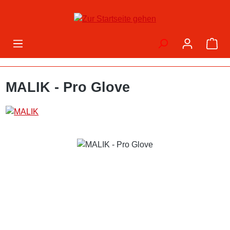
Zum Hauptinhalt springen
War
MALIK - Pro Glove
Bildergalerie überspringen