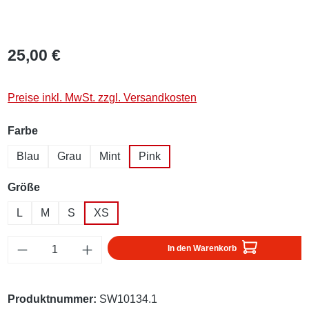
25,00 €
Preise inkl. MwSt. zzgl. Versandkosten
auswählen
Farbe
Blau
Grau
Mint
Pink
auswählen
Größe
L
M
S
XS
Produkt Anzahl: Gib den gewünschten Wert ei
In den Warenkorb
Produktnummer:
SW10134.1