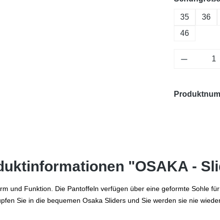
35
36
46
Produkt 
Produktnu
duktinformationen "OSAKA - Sli
rm und Funktion. Die Pantoffeln verfügen über eine geformte Sohle fü
pfen Sie in die bequemen Osaka Sliders und Sie werden sie nie wieder