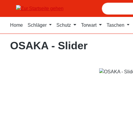
m Hauptinhalt springen
Zur Suche springen
Zur Hauptnavigation springen
Home
Schläger
Schutz
Torwart
Taschen
OSAKA - Slider
Bildergalerie überspringen