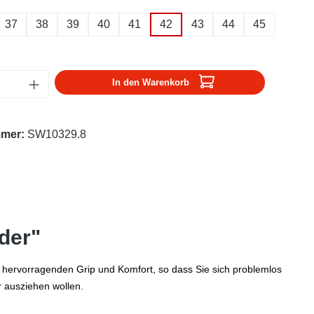
37
38
39
40
41
42
43
44
45
Anzahl: Gib den gewünschten Wert ein oder
In den Warenkorb
mmer:
SW10329.8
der"
r hervorragenden Grip und Komfort, so dass Sie sich problemlos
 ausziehen wollen.