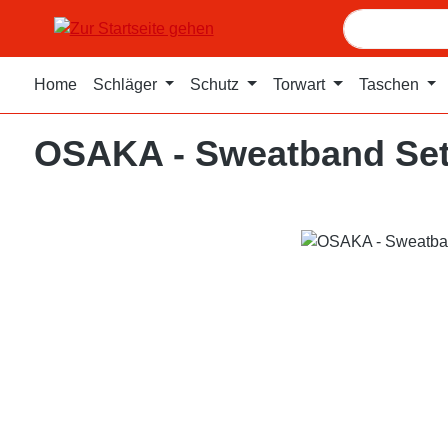
m Hauptinhalt springen
Zur Suche springen
Zur Hauptnavigation springen
Home
Schläger
Schutz
Torwart
Taschen
OSAKA - Sweatband Se
Bildergalerie überspringen