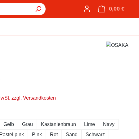
0,00 €
Warenk
€
MwSt. zzgl. Versandkosten
hlen
Gelb
Grau
Kastanienbraun
Lime
Navy
Pastellpink
Pink
Rot
Sand
Schwarz