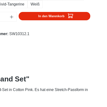
ivid-Tangerine
Weiß
Anzahl: Gib den gewünschten Wert ein oder
In den Warenkorb
mmer:
SW10312.1
and Set"
et in Cotton Pink. Es hat eine Stretch-Passform in