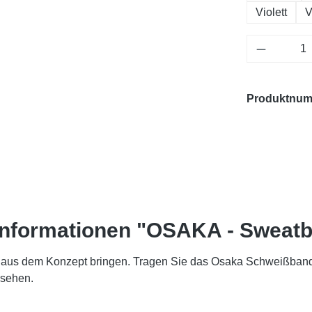
Violett
V
Produkt 
Produktnu
informationen "OSAKA - Sweatb
ß aus dem Konzept bringen. Tragen Sie das Osaka Schweißband-S
rsehen.