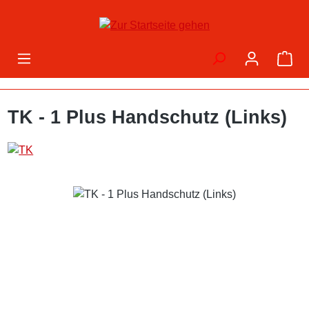
Zum Hauptinhalt springen
War
TK - 1 Plus Handschutz (Links)
Bildergalerie überspringen