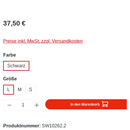
37,50 €
Preise inkl. MwSt. zzgl. Versandkosten
auswählen
Farbe
Schwarz
auswählen
Größe
L
M
S
Produkt Anzahl: Gib den gewünschten Wert ei
In den Warenkorb
Produktnummer:
SW10262.2