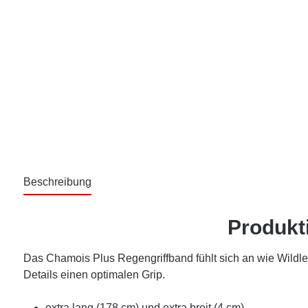
Beschreibung
Produkt
Das Chamois Plus Regengriffband fühlt sich an wie Wildled
Details einen optimalen Grip.
extra lang (178 cm) und extra breit (4 cm)