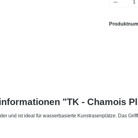
Produkt 
Produktnu
informationen "TK - Chamois Pl
er und ist ideal für wasserbasierte Kunstrasenplätze. Das Griff