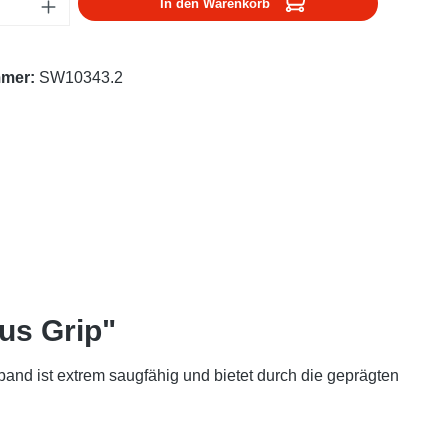
Anzahl: Gib den gewünschten Wert ein oder
In den Warenkorb
mmer:
SW10343.2
us Grip"
band ist extrem saugfähig und bietet durch die geprägten