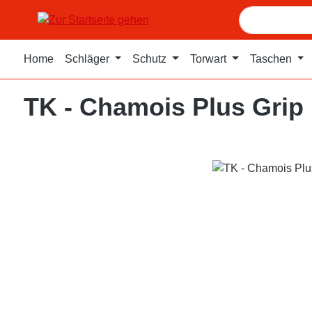
m Hauptinhalt springen
Zur Suche springen
Zur Hauptnavigation springen
Home
Schläger
Schutz
Torwart
Taschen
TK - Chamois Plus Grip
Bildergalerie überspringen