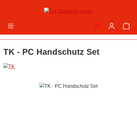
Zum Hauptinhalt springen
War
TK - PC Handschutz Set
Bildergalerie überspringen