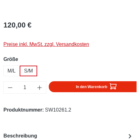
120,00 €
Preise inkl. MwSt. zzgl. Versandkosten
auswählen
Größe
M/L
S/M
Produkt Anzahl: Gib den gewünschten Wert ei
In den Warenkorb
Produktnummer:
SW10261.2
Beschreibung