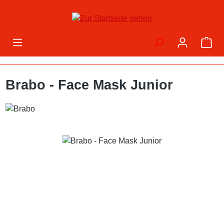
Zum Hauptinhalt springen
War
Brabo - Face Mask Junior
Bildergalerie überspringen