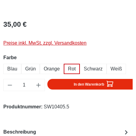
35,00 €
Preise inkl. MwSt. zzgl. Versandkosten
auswählen
Farbe
Blau
Grün
Orange
Rot
Schwarz
Weiß
Produkt Anzahl: Gib den gewünschten Wert ei
In den Warenkorb
Produktnummer:
SW10405.5
Beschreibung