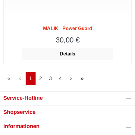
MALIK - Power Guard
30,00 €
Regulärer Preis:
Details
Seite
Seite
Seite
Seite
1
2
3
4
Service-Hotline
Shopservice
Informationen