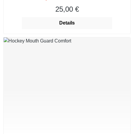
25,00 €
Regulärer Preis:
Details