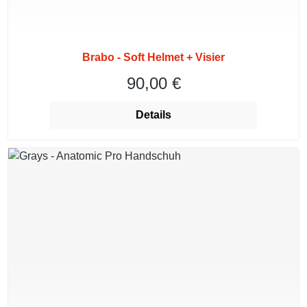
Brabo - Soft Helmet + Visier
90,00 €
Regulärer Preis:
Details