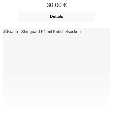
30,00 €
Regulärer Preis:
Details