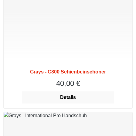
Grays - G800 Schienbeinschoner
40,00 €
Regulärer Preis:
Details