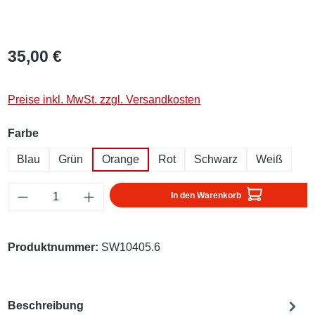
35,00 €
Preise inkl. MwSt. zzgl. Versandkosten
auswählen
Farbe
Blau
Grün
Orange
Rot
Schwarz
Weiß
Produkt Anzahl: Gib den gewünschten Wert ei
In den Warenkorb
Produktnummer:
SW10405.6
Beschreibung