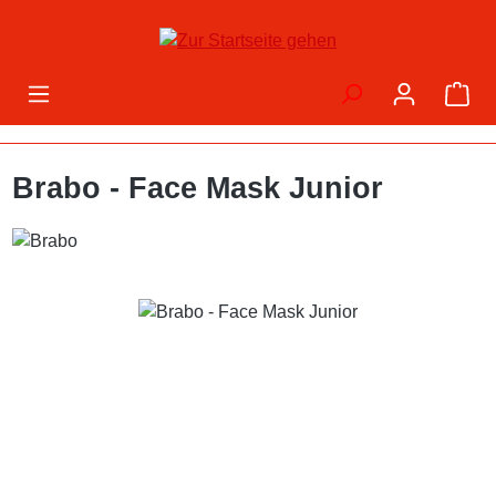
Zum Hauptinhalt springen
War
Brabo - Face Mask Junior
Bildergalerie überspringen