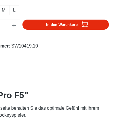
M
L
Anzahl: Gib den gewünschten Wert ein oder
In den Warenkorb
mmer:
SW10419.10
Pro F5"
seite behalten Sie das optimale Gefühl mit Ihrem
ockeyspieler.