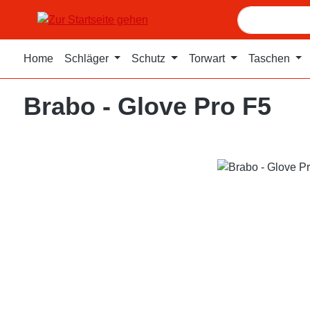
m Hauptinhalt springen
Zur Suche springen
Zur Hauptnavigation springen
Home
Schläger
Schutz
Torwart
Taschen
Brabo - Glove Pro F5
Bildergalerie überspringen