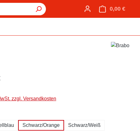
0,00 €
Warenk
€
MwSt. zzgl. Versandkosten
hlen
llblau
Schwarz/Orange
Schwarz/Weiß
hlen