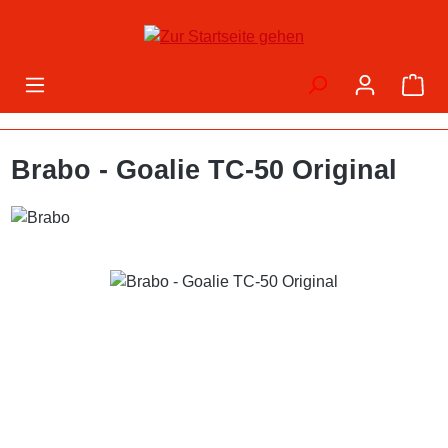
Zum Hauptinhalt springen
War
Brabo - Goalie TC-50 Original
Bildergalerie überspringen