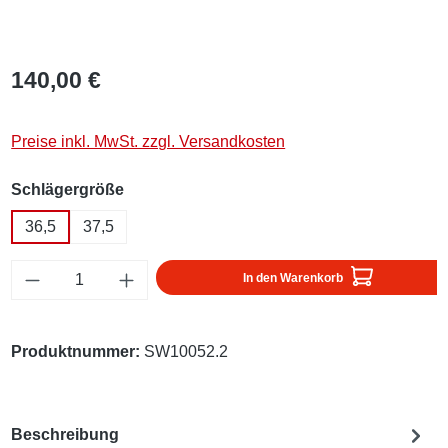
140,00 €
Preise inkl. MwSt. zzgl. Versandkosten
auswählen
Schlägergröße
36,5
37,5
Produkt Anzahl: Gib den gewünschten Wert ei
In den Warenkorb
Produktnummer:
SW10052.2
Beschreibung