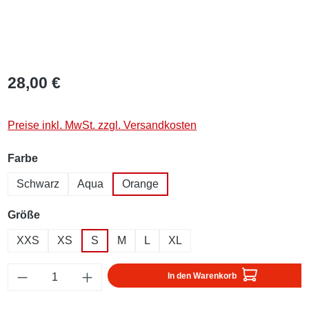
28,00 €
Preise inkl. MwSt. zzgl. Versandkosten
auswählen
Farbe
Schwarz
Aqua
Orange
auswählen
Größe
XXS
XS
S
M
L
XL
Produkt Anzahl: Gib den gewünschten Wert ei
In den Warenkorb