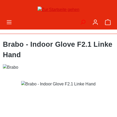
Zum Hauptinhalt springen
War
Brabo - Indoor Glove F2.1 Linke
Hand
Bildergalerie überspringen