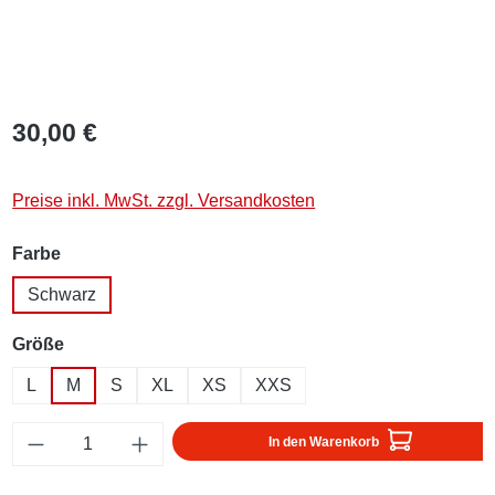
30,00 €
Preise inkl. MwSt. zzgl. Versandkosten
auswählen
Farbe
Schwarz
auswählen
Größe
L
M
S
XL
XS
XXS
Produkt Anzahl: Gib den gewünschten Wert ei
In den Warenkorb