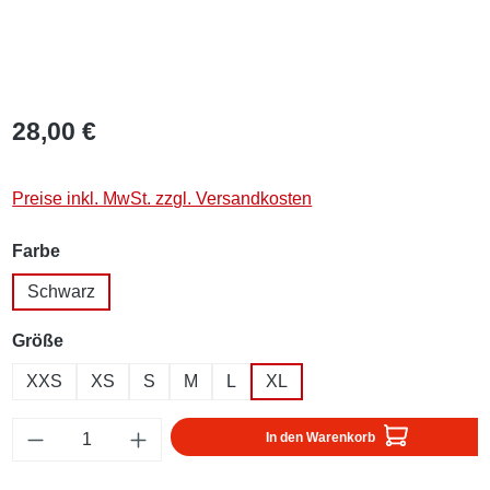
28,00 €
Preise inkl. MwSt. zzgl. Versandkosten
auswählen
Farbe
Schwarz
auswählen
Größe
XXS
XS
S
M
L
XL
Produkt Anzahl: Gib den gewünschten Wert ei
In den Warenkorb