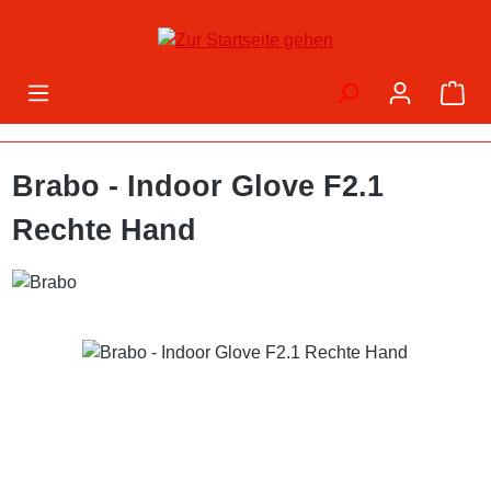
Zum Hauptinhalt springen
War
Brabo - Indoor Glove F2.1
Rechte Hand
Bildergalerie überspringen