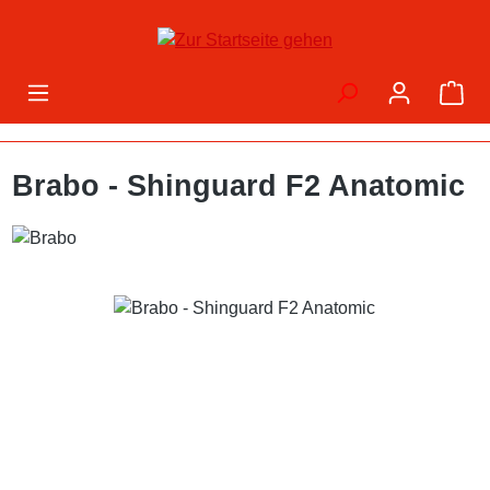
Zum Hauptinhalt springen
War
Brabo - Shinguard F2 Anatomic
Bildergalerie überspringen