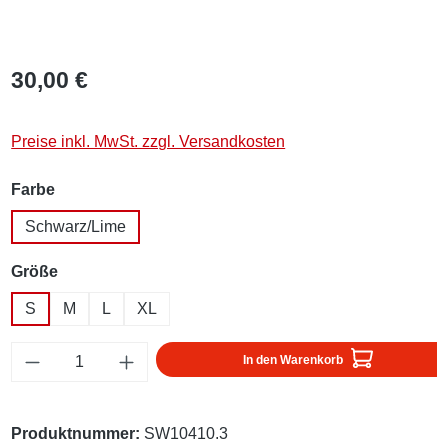
30,00 €
Preise inkl. MwSt. zzgl. Versandkosten
auswählen
Farbe
Schwarz/Lime
auswählen
Größe
S
M
L
XL
Produkt Anzahl: Gib den gewünschten Wert ei
In den Warenkorb
Produktnummer:
SW10410.3