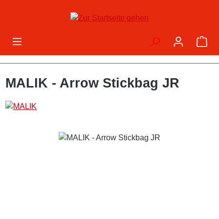
Zum Hauptinhalt springen
War
MALIK - Arrow Stickbag JR
Bildergalerie überspringen