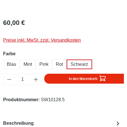
60,00 €
Preise inkl. MwSt. zzgl. Versandkosten
auswählen
Farbe
Blau
Mint
Pink
Rot
Schwarz
Produkt Anzahl: Gib den gewünschten Wert ei
In den Warenkorb
Produktnummer:
SW10128.5
Beschreibung