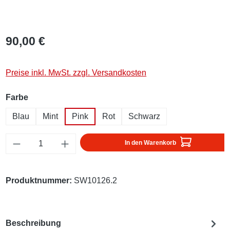
90,00 €
Preise inkl. MwSt. zzgl. Versandkosten
auswählen
Farbe
Blau
Mint
Pink
Rot
Schwarz
Produkt Anzahl: Gib den gewünschten Wert ei
In den Warenkorb
Produktnummer:
SW10126.2
Beschreibung