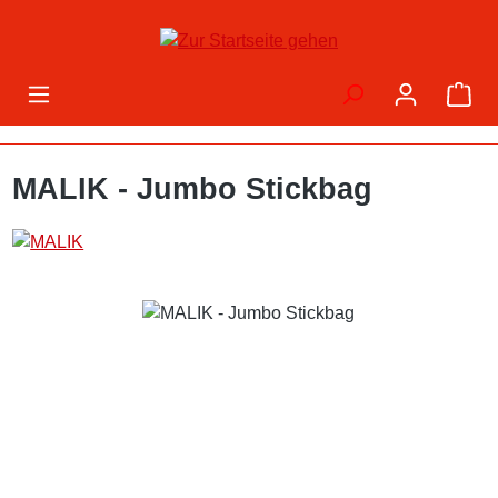
Zum Hauptinhalt springen
War
MALIK - Jumbo Stickbag
Bildergalerie überspringen