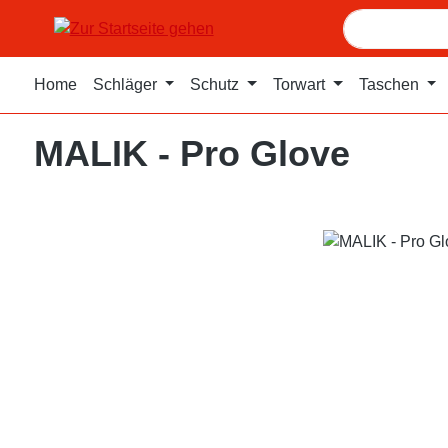
m Hauptinhalt springen
Zur Suche springen
Zur Hauptnavigation springen
Home
Schläger
Schutz
Torwart
Taschen
MALIK - Pro Glove
Bildergalerie überspringen