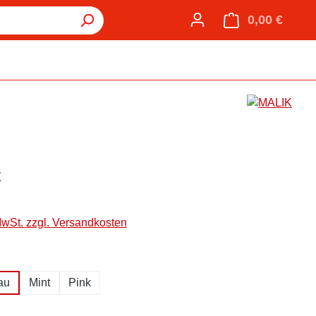
0,00 €
Warenk
€
MwSt. zzgl. Versandkosten
hlen
au
Mint
Pink
hlen