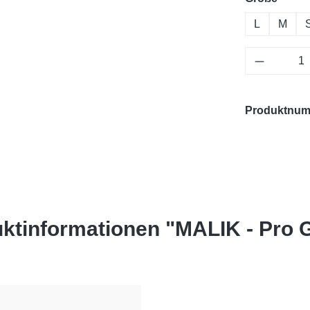
L
M
Produkt 
Produktnu
ktinformationen "MALIK - Pro 