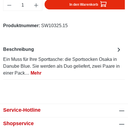
Produkt Anzahl: Gib den gewünschten Wert ei
In den Warenkorb
Produktnummer:
SW10325.15
Beschreibung
Ein Muss für Ihre Sporttasche: die Sportsocken Osaka in
Danube Blue. Sie werden als Duo geliefert, zwei Paare in
einer Pack…
Mehr
Service-Hotline
Shopservice