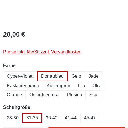
20,00 €
Preise inkl. MwSt. zzgl. Versandkosten
auswählen
Farbe
Cyber-Violett
Donaublau
Gelb
Jade
Kastanienbraun
Kieferngrün
Lila
Oliv
Orange
Orchideenrosa
Pfirsich
Sky
auswählen
Schuhgröße
28-30
31-35
36-40
41-44
45-47