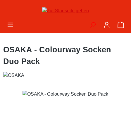
Zum Hauptinhalt springen
War
OSAKA - Colourway Socken
Duo Pack
Bildergalerie überspringen