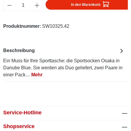
Produkt Anzahl: Gib den gewünschten Wert ei
In den Warenkorb
Produktnummer:
SW10325.42
Beschreibung
Ein Muss für Ihre Sporttasche: die Sportsocken Osaka in
Danube Blue. Sie werden als Duo geliefert, zwei Paare in
einer Pack…
Mehr
Service-Hotline
Shopservice