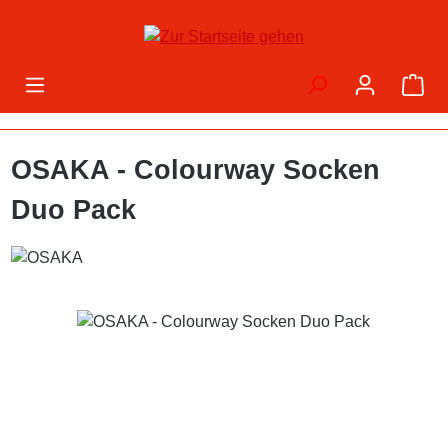
Zum Hauptinhalt springen
War
OSAKA - Colourway Socken
Duo Pack
Bildergalerie überspringen