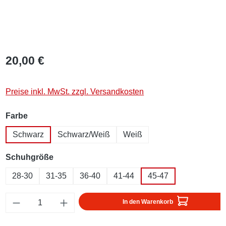
20,00 €
Preise inkl. MwSt. zzgl. Versandkosten
auswählen
Farbe
Schwarz
Schwarz/Weiß
Weiß
auswählen
Schuhgröße
28-30
31-35
36-40
41-44
45-47
Produkt Anzahl: Gib den gewünschten Wert ei
In den Warenkorb