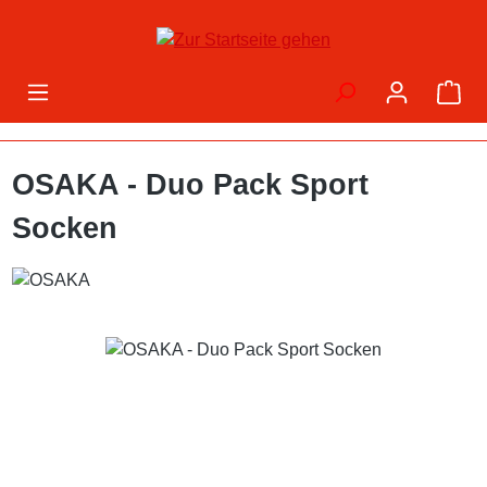
Zum Hauptinhalt springen
War
OSAKA - Duo Pack Sport
Socken
Bildergalerie überspringen