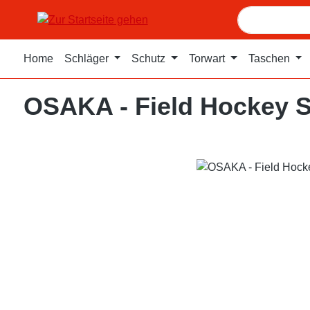
m Hauptinhalt springen
Zur Suche springen
Zur Hauptnavigation springen
Home
Schläger
Schutz
Torwart
Taschen
OSAKA - Field Hockey 
Bildergalerie überspringen