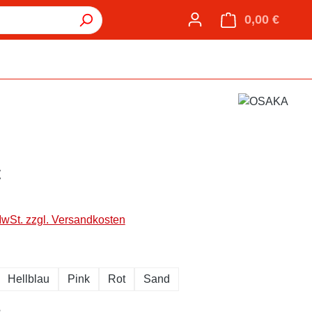
0,00 €
Warenk
€
MwSt. zzgl. Versandkosten
hlen
Hellblau
Pink
Rot
Sand
auswählen
e