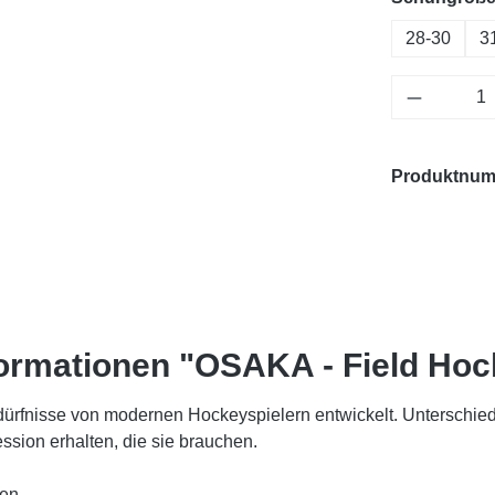
28-30
3
Produkt 
Produktnu
ormationen "OSAKA - Field Ho
dürfnisse von modernen Hockeyspielern entwickelt. Unterschied
sion erhalten, die sie brauchen.
pen