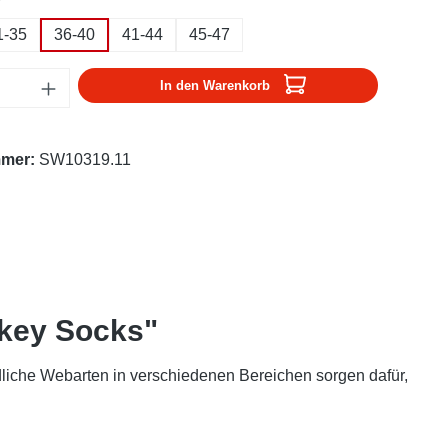
1-35
36-40
41-44
45-47
Anzahl: Gib den gewünschten Wert ein oder
In den Warenkorb
mmer:
SW10319.11
ckey Socks"
liche Webarten in verschiedenen Bereichen sorgen dafür,