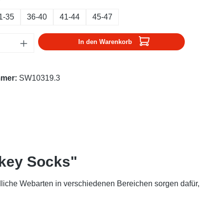
1-35
36-40
41-44
45-47
Anzahl: Gib den gewünschten Wert ein oder
In den Warenkorb
mmer:
SW10319.3
ckey Socks"
liche Webarten in verschiedenen Bereichen sorgen dafür,