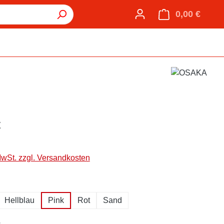
0,00 €
Warenk
€
MwSt. zzgl. Versandkosten
hlen
Hellblau
Pink
Rot
Sand
auswählen
e