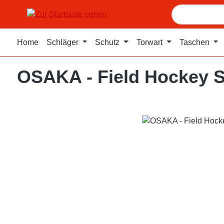
m Hauptinhalt springen
Zur Suche springen
Zur Hauptnavigation springen
Home
Schläger
Schutz
Torwart
Taschen
OSAKA - Field Hockey 
Bildergalerie überspringen