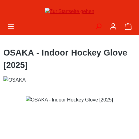
Zum Hauptinhalt springen
War
OSAKA - Indoor Hockey Glove
[2025]
Bildergalerie überspringen