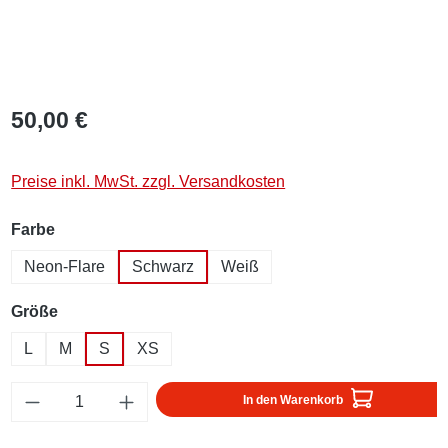
50,00 €
Preise inkl. MwSt. zzgl. Versandkosten
auswählen
Farbe
Neon-Flare
Schwarz
Weiß
auswählen
Größe
L
M
S
XS
Produkt Anzahl: Gib den gewünschten Wert ei
In den Warenkorb