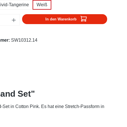
ivid-Tangerine
Weiß
Anzahl: Gib den gewünschten Wert ein oder
In den Warenkorb
mmer:
SW10312.14
and Set"
et in Cotton Pink. Es hat eine Stretch-Passform in