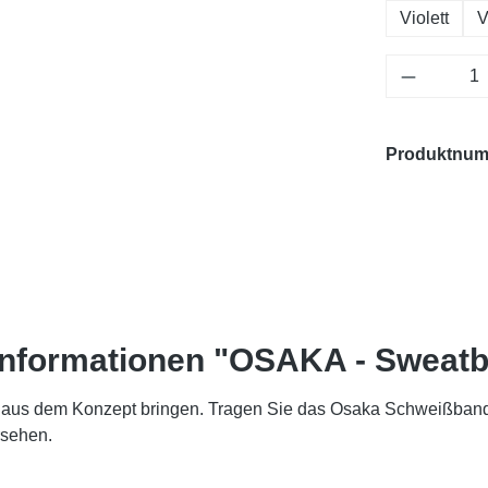
Violett
V
Produkt 
Produktnu
informationen "OSAKA - Sweatb
ß aus dem Konzept bringen. Tragen Sie das Osaka Schweißband-S
rsehen.