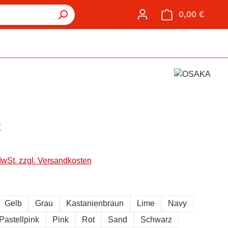
0,00 €
Warenk
€
MwSt. zzgl. Versandkosten
hlen
Gelb
Grau
Kastanienbraun
Lime
Navy
Pastellpink
Pink
Rot
Sand
Schwarz