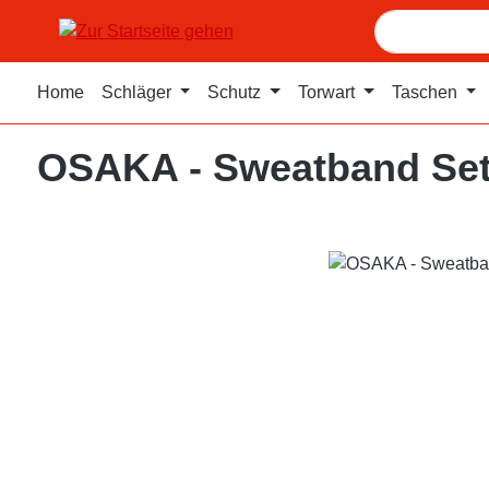
m Hauptinhalt springen
Zur Suche springen
Zur Hauptnavigation springen
Home
Schläger
Schutz
Torwart
Taschen
OSAKA - Sweatband Se
Bildergalerie überspringen