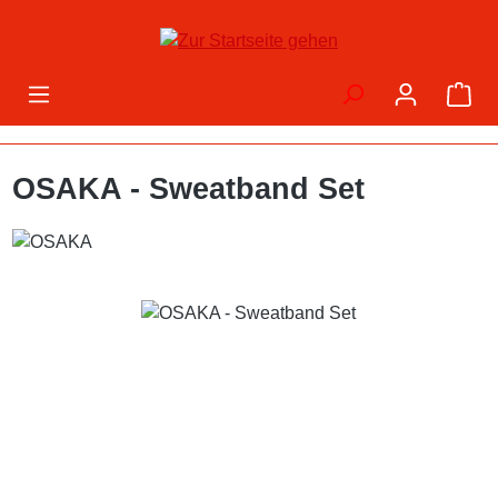
Zum Hauptinhalt springen
War
OSAKA - Sweatband Set
Bildergalerie überspringen