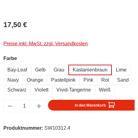
17,50 €
Preise inkl. MwSt. zzgl. Versandkosten
auswählen
Farbe
Bay-Leaf
Gelb
Grau
Kastanienbraun
Lime
Navy
Orange
Pastellpink
Pink
Rot
Sand
Schwarz
Violett
Vivid-Tangerine
Weiß
Produkt Anzahl: Gib den gewünschten Wert ei
In den Warenkorb
Produktnummer:
SW10312.4