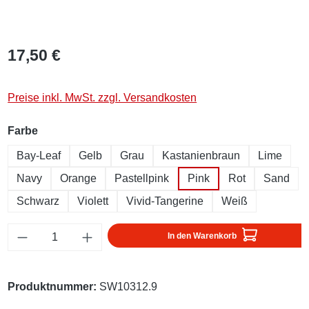
17,50 €
Preise inkl. MwSt. zzgl. Versandkosten
auswählen
Farbe
Bay-Leaf
Gelb
Grau
Kastanienbraun
Lime
Navy
Orange
Pastellpink
Pink
Rot
Sand
Schwarz
Violett
Vivid-Tangerine
Weiß
Produkt Anzahl: Gib den gewünschten Wert ei
In den Warenkorb
Produktnummer:
SW10312.9