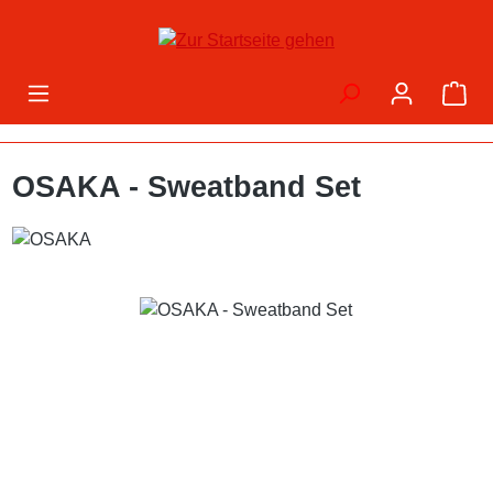
Zum Hauptinhalt springen
War
OSAKA - Sweatband Set
Bildergalerie überspringen