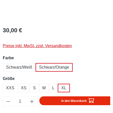
30,00 €
Preise inkl. MwSt. zzgl. Versandkosten
auswählen
Farbe
Schwarz/Weiß
Schwarz/Orange
auswählen
Größe
XXS
XS
S
M
L
XL
Produkt Anzahl: Gib den gewünschten Wert ei
In den Warenkorb