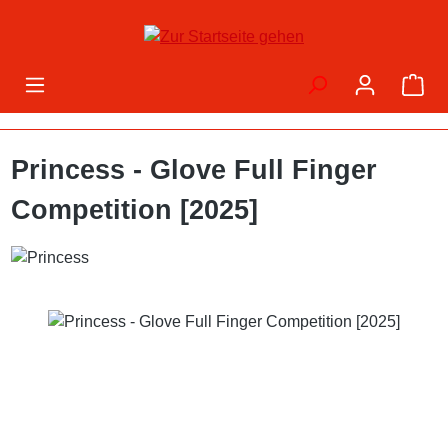
Zum Hauptinhalt springen
War
Princess - Glove Full Finger
Competition [2025]
Bildergalerie überspringen