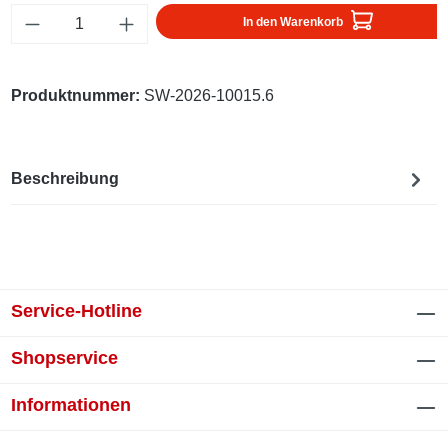
Produkt Anzahl: Gib den gewünschten Wert ei
In den Warenkorb
Produktnummer:
SW-2026-10015.6
Beschreibung
Service-Hotline
Shopservice
Informationen