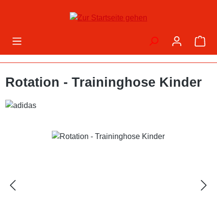
Zum Hauptinhalt springen
War
Rotation - Traininghose Kinder
Bildergalerie überspringen