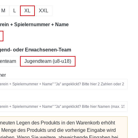
M
L
XL
XXL
auswählen
rein + Spielernummer + Name
auswählen
ugend- oder Erwachsenen-Team
enteam
Jugendteam (u8-u18)
er
neuten Legen des Produkts in den Warenkorb erhöht
e Menge des Produkts und die vorherige Eingabe wird
rieben. Wenn Sie weitere, abweichende Eingaben bei