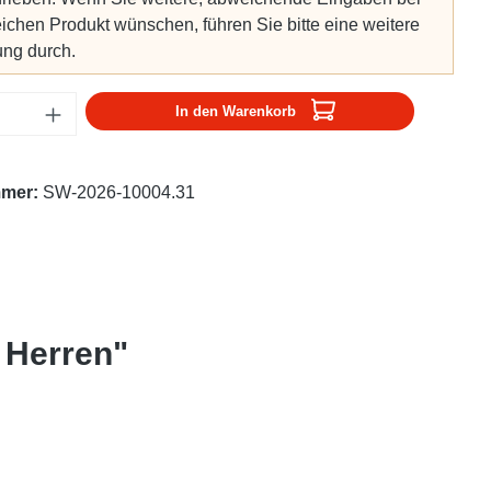
ichen Produkt wünschen, führen Sie bitte eine weitere
ung durch.
Anzahl: Gib den gewünschten Wert ein oder
In den Warenkorb
mmer:
SW-2026-10004.31
t Herren"