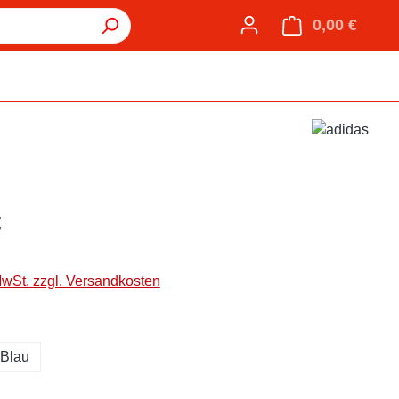
0,00 €
Warenk
€
MwSt. zzgl. Versandkosten
hlen
Blau
hlen