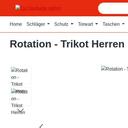
m Hauptinhalt springen
Zur Suche springen
Zur Hauptnavigation springen
Home
Schläger
Schutz
Torwart
Taschen
Rotation - Trikot Herren
Bildergalerie überspringen