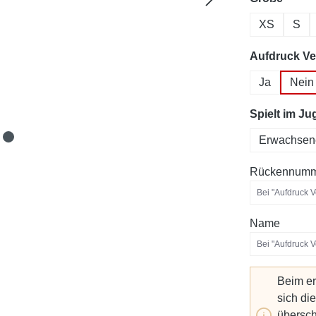
XS
S
Aufdruck Ve
Ja
Nein
Spielt im J
Erwachsen
Rückennumm
Name
Beim er
sich di
übersch