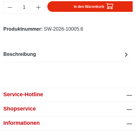
Produkt Anzahl: Gib den gewünschten Wert ei
In den Warenkorb
Produktnummer:
SW-2026-10005.6
Beschreibung
Service-Hotline
Shopservice
Informationen