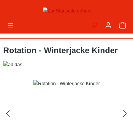
Zum Hauptinhalt springen
War
Rotation - Winterjacke Kinder
Bildergalerie überspringen