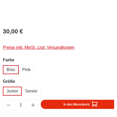
30,00 €
Preise inkl. MwSt. zzgl. Versandkosten
auswählen
Farbe
Blau
Pink
auswählen
Größe
Junior
Senior
Produkt Anzahl: Gib den gewünschten Wert ei
In den Warenkorb