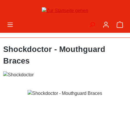
Zum Hauptinhalt springen
War
Shockdoctor - Mouthguard
Braces
Bildergalerie überspringen