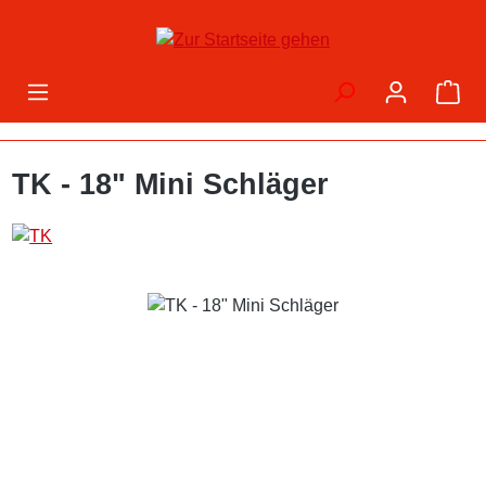
Zum Hauptinhalt springen
War
TK - 18" Mini Schläger
Bildergalerie überspringen