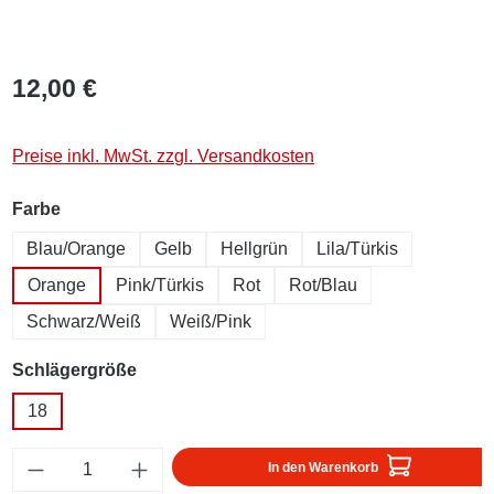
12,00 €
Preise inkl. MwSt. zzgl. Versandkosten
auswählen
Farbe
Blau/Orange
Gelb
Hellgrün
Lila/Türkis
Orange
Pink/Türkis
Rot
Rot/Blau
Schwarz/Weiß
Weiß/Pink
auswählen
Schlägergröße
18
Produkt Anzahl: Gib den gewünschten Wert ei
In den Warenkorb