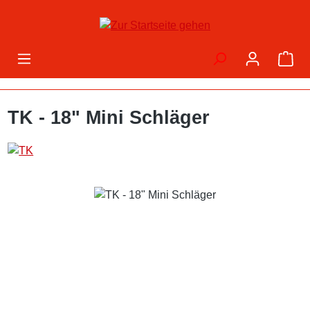
Zum Hauptinhalt springen
War
TK - 18" Mini Schläger
Bildergalerie überspringen