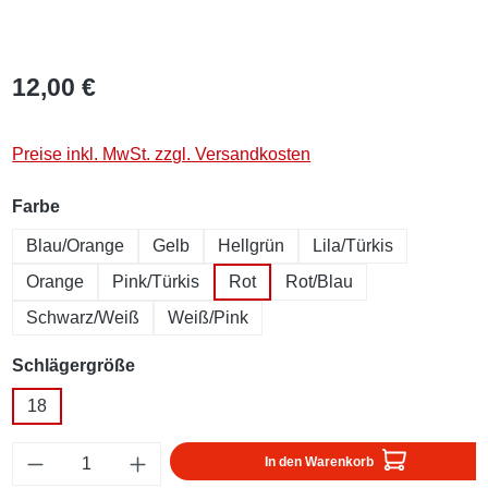
12,00 €
Preise inkl. MwSt. zzgl. Versandkosten
auswählen
Farbe
Blau/Orange
Gelb
Hellgrün
Lila/Türkis
Orange
Pink/Türkis
Rot
Rot/Blau
Schwarz/Weiß
Weiß/Pink
auswählen
Schlägergröße
18
Produkt Anzahl: Gib den gewünschten Wert ei
In den Warenkorb