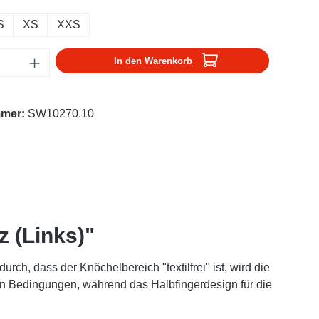
S
XS
XXS
Anzahl: Gib den gewünschten Wert ein oder
In den Warenkorb
mmer:
SW10270.10
 (Links)"
rch, dass der Knöchelbereich "textilfrei" ist, wird die
en Bedingungen, während das Halbfingerdesign für die