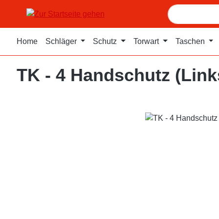
m Hauptinhalt springen
Zur Suche springen
Zur Hauptnavigation springen
Home
Schläger
Schutz
Torwart
Taschen
TK - 4 Handschutz (Link
Bildergalerie überspringen