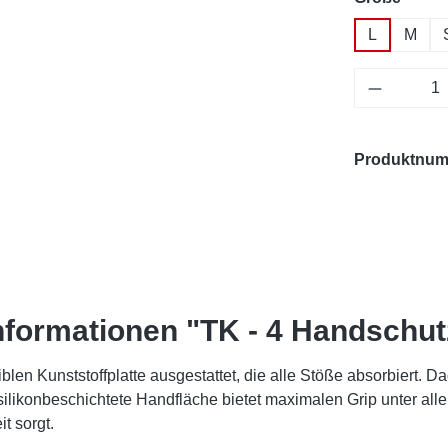
L
M
Produkt 
Produktnu
nformationen "TK - 4 Handschutz
n Kunststoffplatte ausgestattet, die alle Stöße absorbiert. Dadu
ilikonbeschichtete Handfläche bietet maximalen Grip unter all
t sorgt.