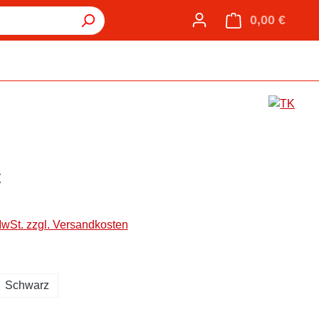
0,00 €
Warenk
€
MwSt. zzgl. Versandkosten
hlen
Schwarz
hlen