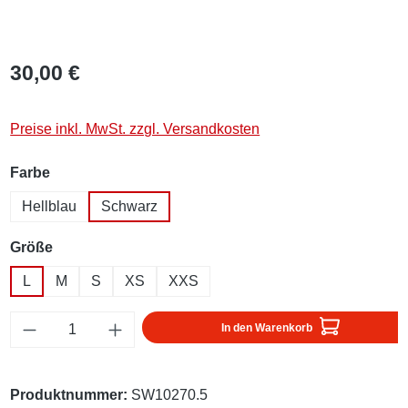
30,00 €
Preise inkl. MwSt. zzgl. Versandkosten
auswählen
Farbe
Hellblau
Schwarz
auswählen
Größe
L
M
S
XS
XXS
Produkt Anzahl: Gib den gewünschten Wert ei
In den Warenkorb
Produktnummer:
SW10270.5