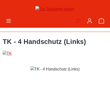
Zum Hauptinhalt springen
War
TK - 4 Handschutz (Links)
Bildergalerie überspringen