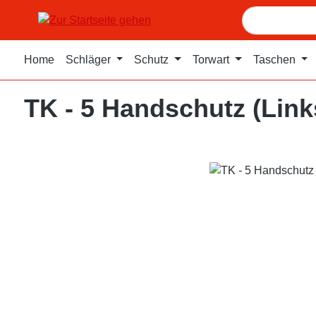
m Hauptinhalt springen
Zur Suche springen
Zur Hauptnavigation springen
Home
Schläger
Schutz
Torwart
Taschen
TK - 5 Handschutz (Link
Bildergalerie überspringen