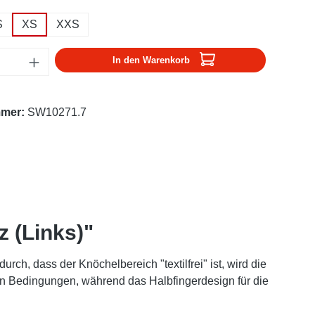
S
XS
XXS
Anzahl: Gib den gewünschten Wert ein oder
In den Warenkorb
mmer:
SW10271.7
 (Links)"
rch, dass der Knöchelbereich "textilfrei" ist, wird die
en Bedingungen, während das Halbfingerdesign für die