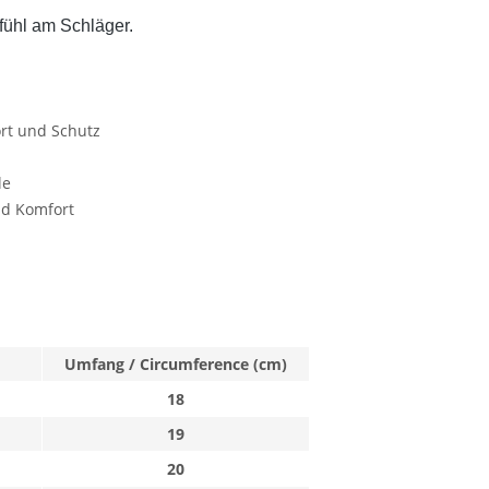
ühl am Schläger.
rt und Schutz
le
nd Komfort
Umfang / Circumference (cm)
18
19
20