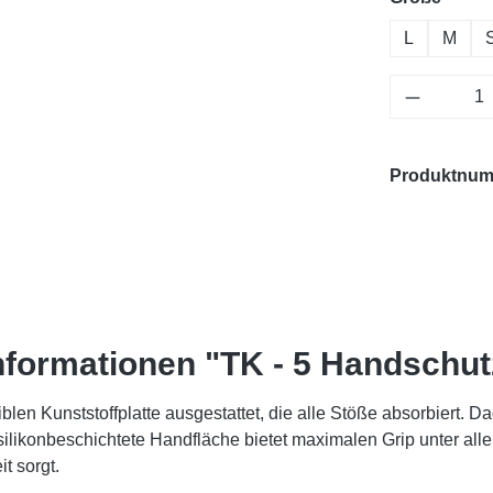
L
M
Produkt 
Produktnu
nformationen "TK - 5 Handschutz
n Kunststoffplatte ausgestattet, die alle Stöße absorbiert. Dadu
ilikonbeschichtete Handfläche bietet maximalen Grip unter all
t sorgt.