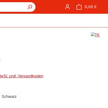
0,00 €
Warenk
€
MwSt. zzgl. Versandkosten
hlen
Schwarz
hlen