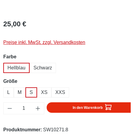
25,00 €
Preise inkl. MwSt. zzgl. Versandkosten
auswählen
Farbe
Hellblau
Schwarz
auswählen
Größe
L
M
S
XS
XXS
Produkt Anzahl: Gib den gewünschten Wert ei
In den Warenkorb
Produktnummer:
SW10271.8