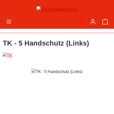
Zum Hauptinhalt springen
War
TK - 5 Handschutz (Links)
Bildergalerie überspringen