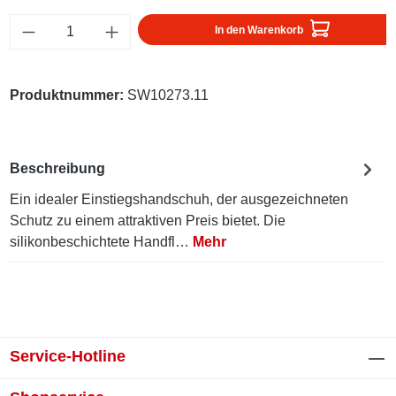
Produkt Anzahl: Gib den gewünschten Wert ei
In den Warenkorb
Produktnummer:
SW10273.11
Beschreibung
Ein idealer Einstiegshandschuh, der ausgezeichneten
Schutz zu einem attraktiven Preis bietet. Die
silikonbeschichtete Handfl…
Mehr
Service-Hotline