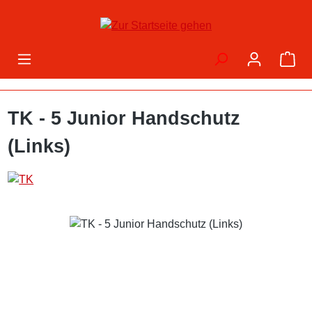
Zum Hauptinhalt springen
War
TK - 5 Junior Handschutz
(Links)
Bildergalerie überspringen