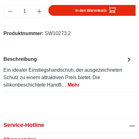
Produkt Anzahl: Gib den gewünschten Wert ei
In den Warenkorb
Produktnummer:
SW10273.2
Beschreibung
Ein idealer Einstiegshandschuh, der ausgezeichneten
Schutz zu einem attraktiven Preis bietet. Die
silikonbeschichtete Handfl…
Mehr
Service-Hotline