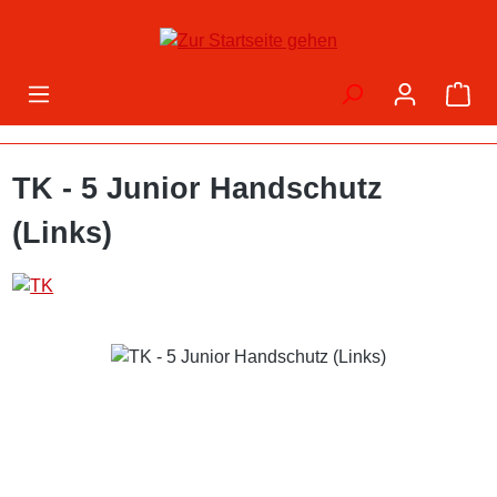
Zum Hauptinhalt springen
War
TK - 5 Junior Handschutz
(Links)
Bildergalerie überspringen