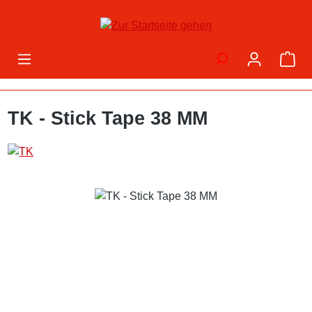
Zum Hauptinhalt springen
War
TK - Stick Tape 38 MM
Bildergalerie überspringen