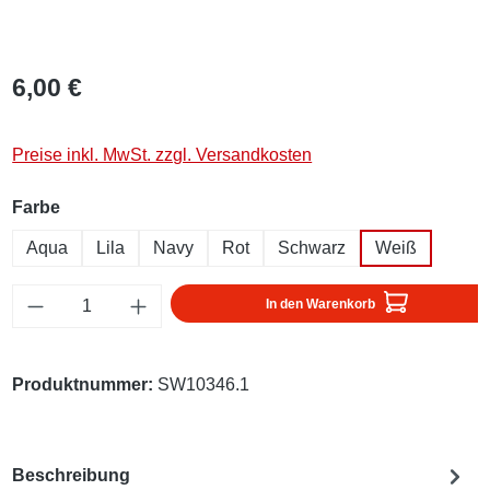
6,00 €
Preise inkl. MwSt. zzgl. Versandkosten
auswählen
Farbe
Aqua
Lila
Navy
Rot
Schwarz
Weiß
Produkt Anzahl: Gib den gewünschten Wert ei
In den Warenkorb
Produktnummer:
SW10346.1
Beschreibung