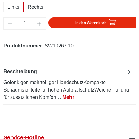
Links
Rechts
Produkt Anzahl: Gib den gewünschten Wert ei
In den Warenkorb
Produktnummer:
SW10267.10
Beschreibung
Gelenkiger, mehrteiliger HandschutzKompakte
Schaumstoffteile für hohen AufprallschutzWeiche Füllung
für zusätzlichen Komfort…
Mehr
Service-Hotline