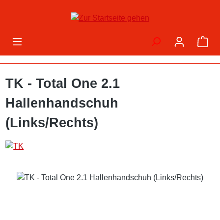
Zum Hauptinhalt springen
War
TK - Total One 2.1
Hallenhandschuh
(Links/Rechts)
Bildergalerie überspringen