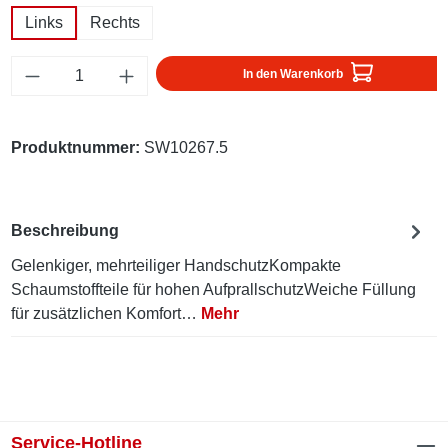
Links
Rechts
Produkt Anzahl: Gib den gewünschten Wert ei
In den Warenkorb
Produktnummer:
SW10267.5
Beschreibung
Gelenkiger, mehrteiliger HandschutzKompakte
Schaumstoffteile für hohen AufprallschutzWeiche Füllung
für zusätzlichen Komfort…
Mehr
Service-Hotline