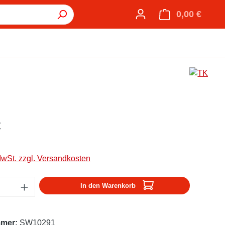
0,00 €
Warenk
€
MwSt. zzgl. Versandkosten
Anzahl: Gib den gewünschten Wert ein oder
In den Warenkorb
mmer:
SW10291