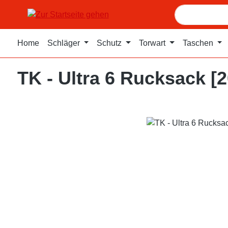
m Hauptinhalt springen
Zur Suche springen
Zur Hauptnavigation springen
Home
Schläger
Schutz
Torwart
Taschen
TK - Ultra 6 Rucksack [
Bildergalerie überspringen