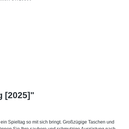
g [2025]"
s ein Spieltag so mit sich bringt. Großzügige Taschen und
können Sie Ihre saubere und schmutzige Ausrüstung nach