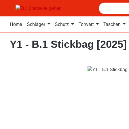
m Hauptinhalt springen
Zur Suche springen
Zur Hauptnavigation springen
Home
Schläger
Schutz
Torwart
Taschen
Y1 - B.1 Stickbag [2025]
Bildergalerie überspringen