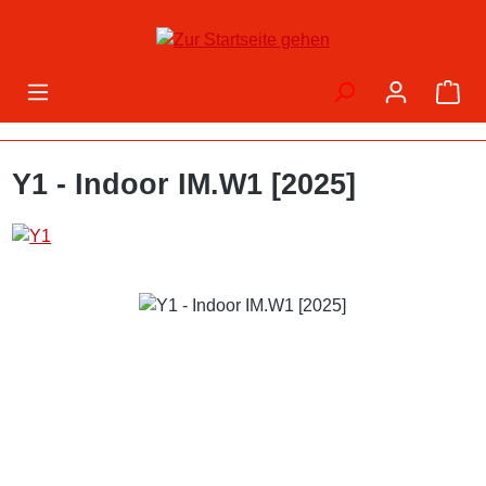
Zum Hauptinhalt springen
War
Y1 - Indoor IM.W1 [2025]
Bildergalerie überspringen