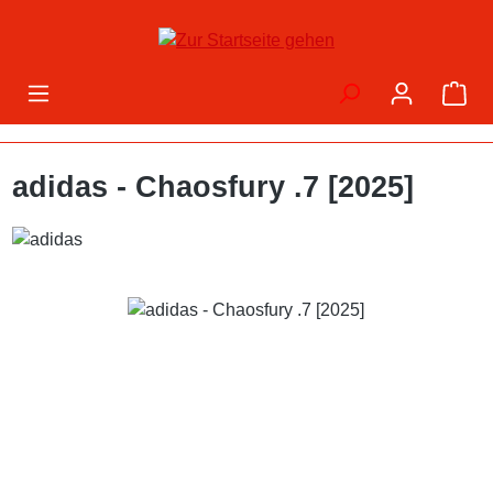
Zum Hauptinhalt springen
War
adidas - Chaosfury .7 [2025]
Bildergalerie überspringen