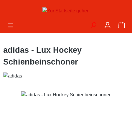
Zum Hauptinhalt springen
War
adidas - Lux Hockey
Schienbeinschoner
Bildergalerie überspringen