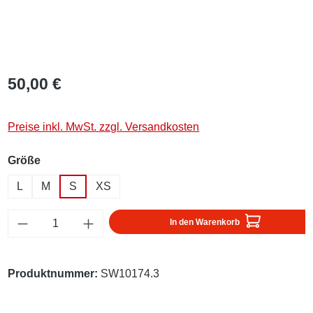
50,00 €
Preise inkl. MwSt. zzgl. Versandkosten
auswählen
Größe
L
M
S
XS
Produkt Anzahl: Gib den gewünschten Wert ei
In den Warenkorb
Produktnummer:
SW10174.3